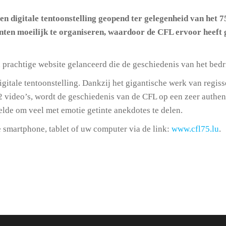
digitale tentoonstelling geopend ter gelegenheid van het 7
en moeilijk te organiseren, waardoor de CFL ervoor heeft ge
prachtige website gelanceerd die de geschiedenis van het bedri
 digitale tentoonstelling. Dankzij het gigantische werk van reg
2 video’s, wordt de geschiedenis van de CFL op een zeer authen
zelde om veel met emotie getinte anekdotes te delen.
e smartphone, tablet of uw computer via de link:
www.cfl75.lu
.