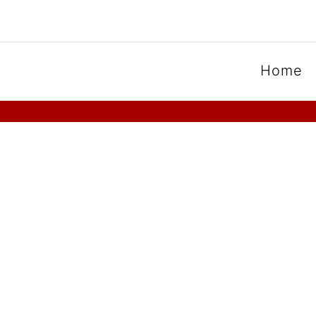
SPOORGROEP LUXEMB
Home