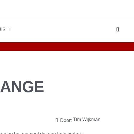
IS
LANGE
Tim Wijkman
Door:
ron op het moment dat een trein vertrok.