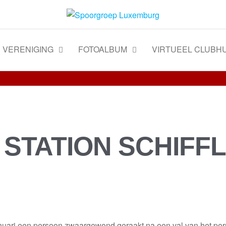
VERENIGING
FOTOALBUM
VIRTUEEL CLUBHU
 STATION SCHIFF
januari een persoon zwaargewond geraakt na een val van het per