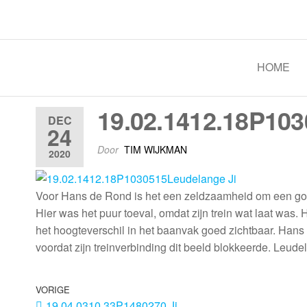
Spoorgroep Luxemburg
HOME
19.02.1412.18P103
DEC
24
Door
TIM WIJKMAN
2020
Voor Hans de Rond is het een zeldzaamheid om een ​​goed
Hier was het puur toeval, omdat zijn trein wat laat was. H
het hoogteverschil in het baanvak goed zichtbaar. Hans
voordat zijn treinverbinding dit beeld blokkeerde. Leud
VORIGE
19.04.0310.33P1480270 Ji