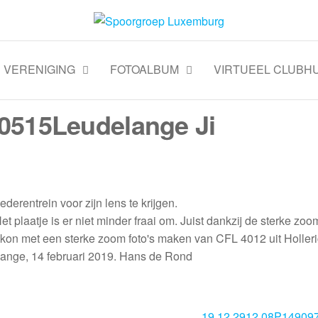
VERENIGING
FOTOALBUM
VIRTUEEL CLUBHU
0515Leudelange Ji
erentrein voor zijn lens te krijgen.
et plaatje is er niet minder fraai om. Juist dankzij de sterke zoo
 kon met een sterke zoom foto's maken van CFL 4012 uit Holler
elange, 14 februari 2019. Hans de Rond
19.12.2912.08P149097