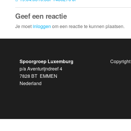
Geef een reactie
Je moet
inloggen
om een reactie te kunnen plaatsen.
Spoorgroep Luxemburg
Copyright
p/a Aventurijndreef 4
7828 BT EMMEN
Nederland