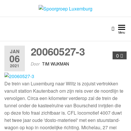
Spoorgroep Luxemburg
Menu
20060527-3
JAN
06
0
Door
TIM WIJKMAN
2021
De trein van Luxemburg naar Wiltz is zojuist vertrokken
vanuit station Kautenbach om zijn reis over de noordlijn te
vervolgen. Circa een kilometer verderop zal de trein de
tunnel onder de kasteelruïne van Bourscheid inrijden die
op deze foto fraai zichtbaar is. CFL locomotief 4007 duwt
het twee jaar oude 'dosto-materieel' met een stuurstand-
wagon op kop in noordelijke richting. Michelau, 27 mei