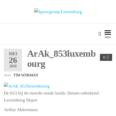
SPOORGROEP LUXEMBURG
Menu
ArAk_853luxemb
MEI
0
26
ourg
2020
Door
TIM WIJKMAN
De 853 bij de tweede ronde loods. Datum onbekend.
Luxemburg Depot
Arthur Akkermans