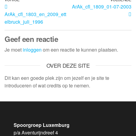
ArAk_cfl_1809_01-07-2003
ArAk_cfl_1803_en_2009_ett
elbruck_juli_1996
Geef een reactie
Je moet
inloggen
om een reactie te kunnen plaatsen.
OVER DEZE SITE
Dit kan een goede plek zijn om jezelf en je site te
introduceren of wat credits op te nemen.
Spoorgroep Luxemburg
p/a Aventurijndreef 4