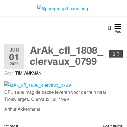
Spoorgroep Luxemburg
Menu
ArAk_cfl_1808_
JUN
01
0
clervaux_0799
2020
Door
TIM WIJKMAN
CFL 1808 mag de tractie leveren voor de trein naar
Troisvierges. Clervaux, juli 1999
Arthur Akkermans
VORIGE
VOLGENDE