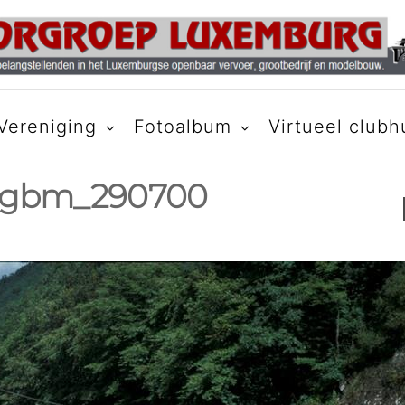
BURG
Vereniging
Fotoalbum
Virtueel clubh
_gbm_290700