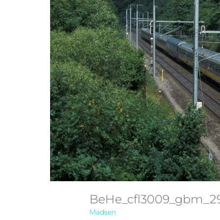
BeHe_cfl3009_gbm_
Madsen