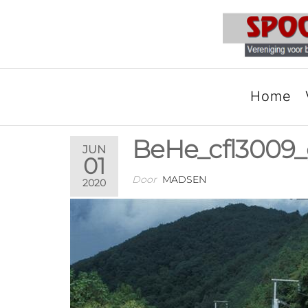
SPOORGROEP LUXEM
Home
BeHe_cfl3009
JUN
01
Door
MADSEN
2020