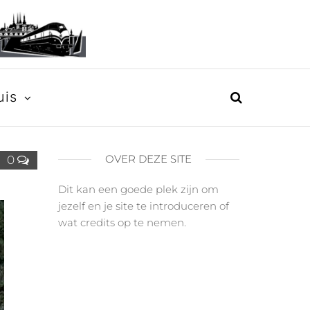
uis
OVER DEZE SITE
0
Dit kan een goede plek zijn om
jezelf en je site te introduceren of
wat credits op te nemen.