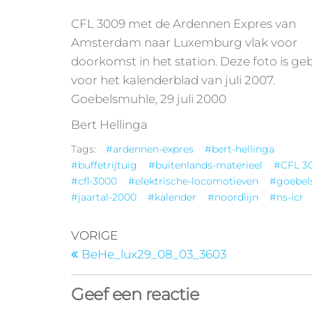
CFL 3009 met de Ardennen Expres van
Amsterdam naar Luxemburg vlak voor
doorkomst in het station. Deze foto is ge
voor het kalenderblad van juli 2007.
Goebelsmuhle, 29 juli 2000
Bert Hellinga
Tags:
#ardennen-expres
#bert-hellinga
#buffetrijtuig
#buitenlands-materieel
#CFL 3
#cfl-3000
#elektrische-locomotieven
#goebel
#jaartal-2000
#kalender
#noordlijn
#ns-icr
VORIGE
BeHe_lux29_08_03_3603
Geef een reactie