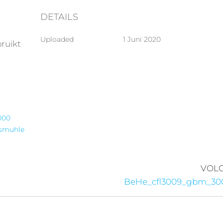
DETAILS
Uploaded
1 Juni 2020
bruikt
000
smuhle
VOL
BeHe_cfl3009_gbm_30