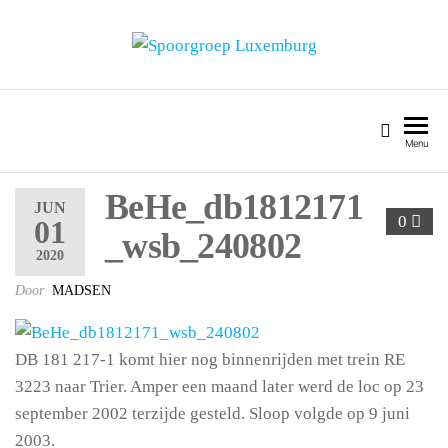
SPOORGROEP LUXEMBURG
Menu
BeHe_db1812171
JUN
0
01
_wsb_240802
2020
Door
MADSEN
DB 181 217-1 komt hier nog binnenrijden met trein RE
3223 naar Trier. Amper een maand later werd de loc op 23
september 2002 terzijde gesteld. Sloop volgde op 9 juni
2003.