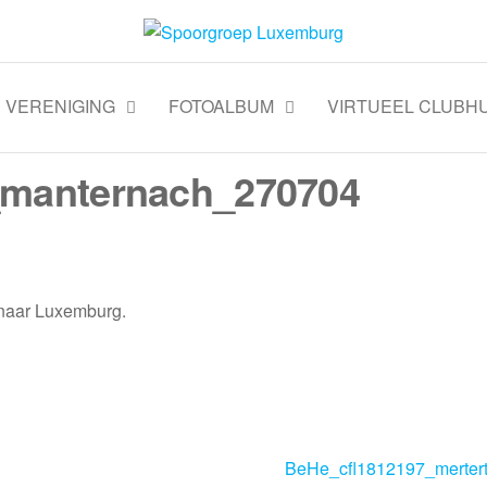
VERENIGING
FOTOALBUM
VIRTUEEL CLUBHU
manternach_270704
 naar Luxemburg.
BeHe_cfl1812197_merter