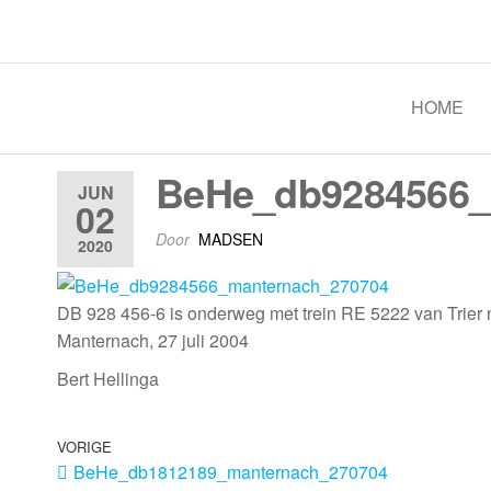
Spoorgroep Luxemburg
HOME
BeHe_db9284566_
JUN
02
Door
MADSEN
2020
DB 928 456-6 is onderweg met trein RE 5222 van Trier
Manternach, 27 juli 2004
Bert Hellinga
VORIGE
BeHe_db1812189_manternach_270704