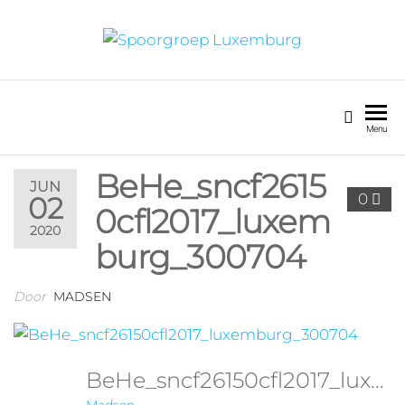
SPOORGROEP
LUXEMBURG
Menu
BeHe_sncf2615
JUN
0
02
0cfl2017_luxem
2020
burg_300704
Door
MADSEN
BeHe_sncf26150cfl2017_luxemburg_300704
Madsen