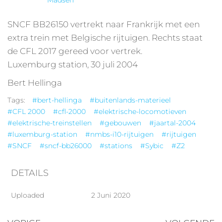
SNCF BB26150 vertrekt naar Frankrijk met een
extra trein met Belgische rijtuigen. Rechts staat
de CFL 2017 gereed voor vertrek.
Luxemburg station, 30 juli 2004
Bert Hellinga
Tags:
#bert-hellinga
#buitenlands-materieel
#CFL 2000
#cfl-2000
#elektrische-locomotieven
#elektrische-treinstellen
#gebouwen
#jaartal-2004
#luxemburg-station
#nmbs-i10-rijtuigen
#rijtuigen
#SNCF
#sncf-bb26000
#stations
#Sybic
#Z2
DETAILS
Uploaded
2 Juni 2020