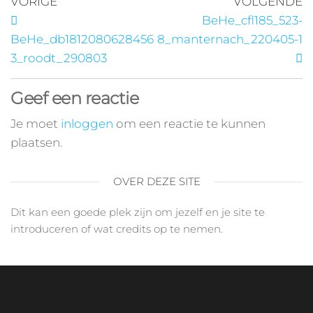
VORIGE
VOLGENDE
BeHe_cfl185_523-
BeHe_db1812080628456
8_manternach_220405-1
3_roodt_290803
Geef een reactie
Je moet
inloggen
om een reactie te kunnen
plaatsen.
OVER DEZE SITE
Dit kan een goede plek zijn om jezelf en je site te
introduceren of wat credits op te nemen.