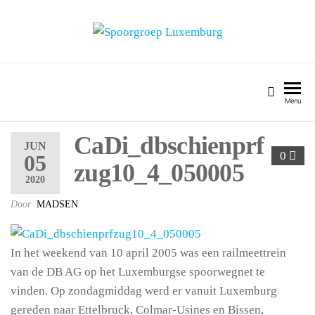
SPOORGROEP LUXEMBURG
Menu
CaDi_dbschienprf
JUN
0
05
zug10_4_050005
2020
Door
MADSEN
In het weekend van 10 april 2005 was een railmeettrein
van de DB AG op het Luxemburgse spoorwegnet te
vinden. Op zondagmiddag werd er vanuit Luxemburg
gereden naar Ettelbruck, Colmar-Usines en Bissen,