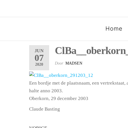
SPOORGROEP LUXEMB
Home
ClBa__oberkorn
JUN
07
Door
MADSEN
2020
Een bordje met de plaatsnaam, een vertrekstaat,
halte anno 2003.
Oberkorn, 29 december 2003
Claude Basting