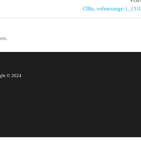
VOL
ClBa_volmerange-1_131
sen.
ght © 2024