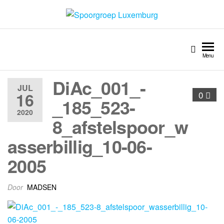
Spoorgroep Luxemburg
Menu
DiAc_001_-
JUL
16
0
_185_523-
2020
8_afstelspoor_w
asserbillig_10-06-
2005
Door
MADSEN