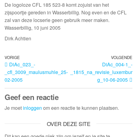
De logoloze CFL 185 523-8 komt zojuist van het
zijspoortje gereden in Wasserbillig. Nog even en de CFL
zal van deze locserie geen gebruik meer maken.
Wasserbillig, 10 juni 2005
Dirk Achtien
VORIGE
VOLGENDE
DiAc_023_-
DiAc_004-1_-
_cfl_3009_maulusmuhle_25-
_1815_na_revisie_luxembur
02-2005
g_10-06-2005
Geef een reactie
Je moet
inloggen
om een reactie te kunnen plaatsen.
OVER DEZE SITE
Dit kan een goede plek zijn om jezelf en je site te