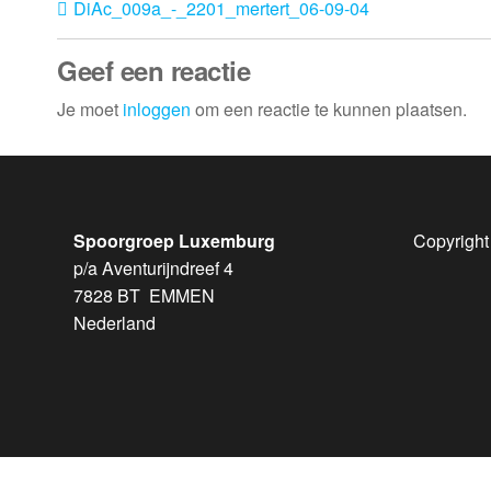
DiAc_009a_-_2201_mertert_06-09-04
Geef een reactie
Je moet
inloggen
om een reactie te kunnen plaatsen.
Spoorgroep Luxemburg
Copyright
p/a Aventurijndreef 4
7828 BT EMMEN
Nederland