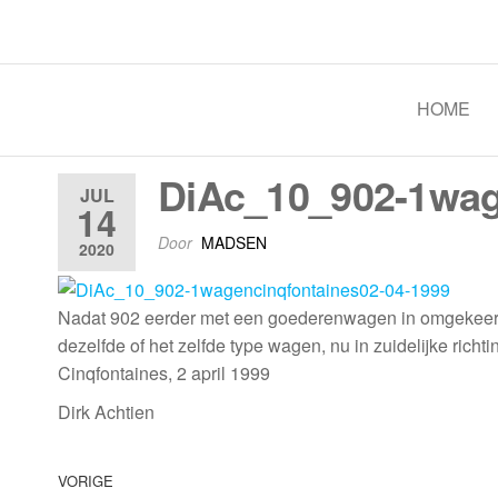
Spoorgroep Luxemburg
HOME
DiAc_10_902-1wag
JUL
14
Door
MADSEN
2020
Nadat 902 eerder met een goederenwagen in omgekeerde 
dezelfde of het zelfde type wagen, nu in zuidelijke richti
Cinqfontaines, 2 april 1999
Dirk Achtien
VORIGE