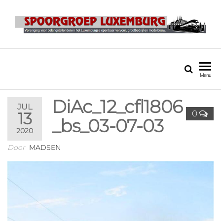
SPOORGROEP
LUXEMBURG
Menu
DiAc_12_cfl1806
JUL
0
13
_bs_03-07-03
2020
Door
MADSEN