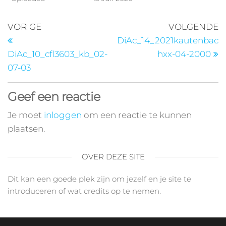
VORIGE
VOLGENDE
DiAc_14_2021kautenbac
DiAc_10_cfl3603_kb_02-
hxx-04-2000
07-03
Geef een reactie
Je moet
inloggen
om een reactie te kunnen
plaatsen.
OVER DEZE SITE
Dit kan een goede plek zijn om jezelf en je site te
introduceren of wat credits op te nemen.