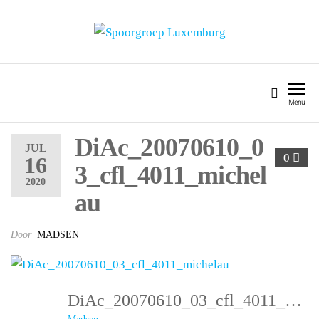
SPOORGROEP LUXEMBURG
Menu
DiAc_20070610_0
JUL
0
16
3_cfl_4011_michel
2020
au
Door
MADSEN
DiAc_20070610_03_cfl_4011_michelau