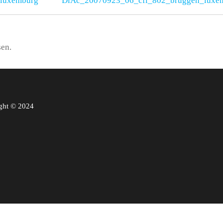
_luxemburg
DiAc_20070923_06_cfl_802_bruggen_luxe
sen.
ght © 2024