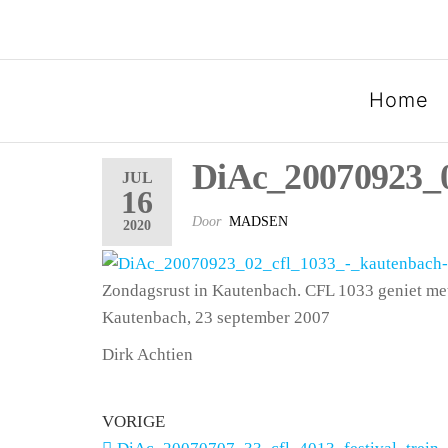
SPOORGROEP LUXEMB
Home
DiAc_20070923_0
JUL
16
Door
MADSEN
2020
Zondagsrust in Kautenbach. CFL 1033 geniet me
Kautenbach, 23 september 2007
Dirk Achtien
VORIGE