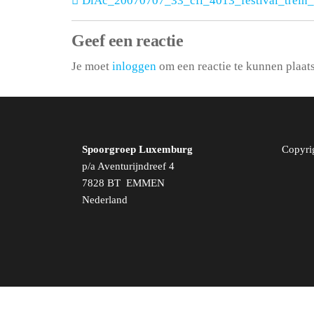
DiAc_20070707_33_cfl_4013_festival_trein
Geef een reactie
Je moet
inloggen
om een reactie te kunnen plaat
Spoorgroep Luxemburg
Copyri
p/a Aventurijndreef 4
7828 BT EMMEN
Nederland