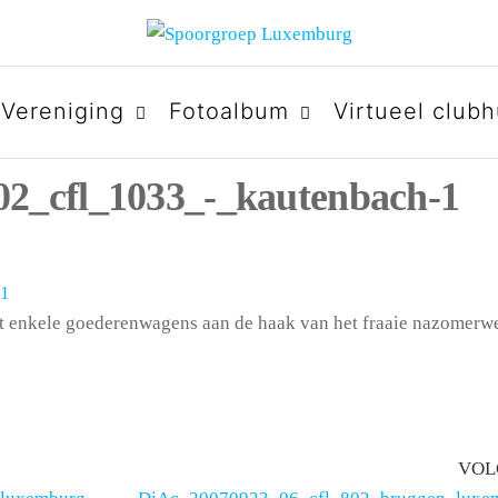
URG
Vereniging
Fotoalbum
Virtueel clubh
2_cfl_1033_-_kautenbach-1
t enkele goederenwagens aan de haak van het fraaie nazomerwe
VOL