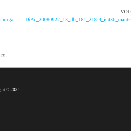
VOL
mburga
DiAc_20080922_13_db_181_218-9_ic436_mante
sen.
ght © 2024