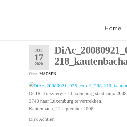
SPOORGROEP LUXEMB
Home
DiAc_20080921_0
JUL
17
218_kautenbach
2020
Door
MADSEN
De IR Troisvierges - Luxemburg staat anno 2008
3743 naar Luxemburg te vertrekken.
Kautenbach, 21 september 2008
Dirk Achtien