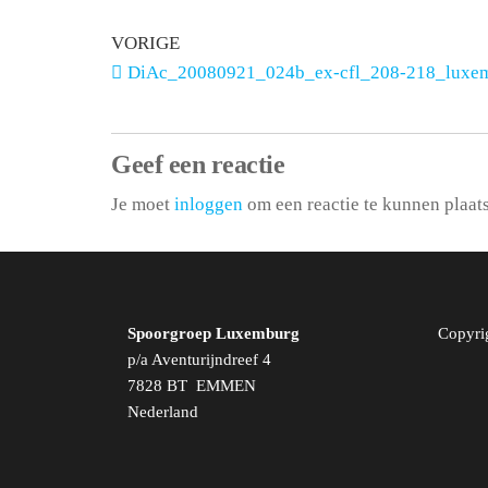
VORIGE
DiAc_20080921_024b_ex-cfl_208-218_luxe
Geef een reactie
Je moet
inloggen
om een reactie te kunnen plaat
Spoorgroep Luxemburg
Copyri
p/a Aventurijndreef 4
7828 BT EMMEN
Nederland