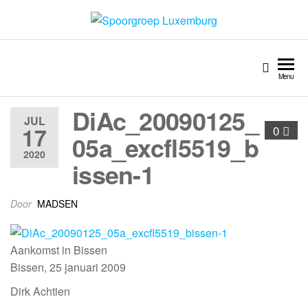
Spoorgroep Luxemburg
Menu
DiAc_20090125_
JUL
17
0
05a_excfl5519_b
2020
issen-1
Door
MADSEN
Aankomst in Bissen
Bissen, 25 januari 2009
Dirk Achtien