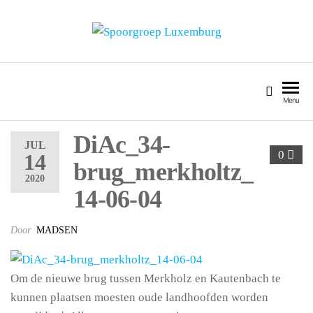
SPOORGROEP LUXEMBURG
Menu
DiAc_34-
JUL
0
14
brug_merkholtz_
2020
14-06-04
Door
MADSEN
Om de nieuwe brug tussen Merkholz en Kautenbach te
kunnen plaatsen moesten oude landhoofden worden