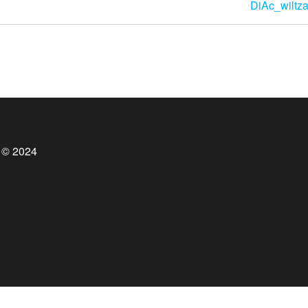
DiAc_wiltz
 © 2024