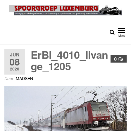
Spoorgroep Luxemburg
Menu
ErBl_4010_livan
JUN
08
0
ge_1205
2020
Door
MADSEN