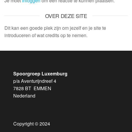
Je moet
inloggen
om een reactie te kunnen plaatsen.
OVER DEZE SITE
Dit kan een goede plek zijn om jezelf en je site te
introduceren of wat credits op te nemen.
Spoorgroep Luxemburg
p/a Aventurijndreef 4
7828 BT EMMEN
Nederland
Copyright © 2024