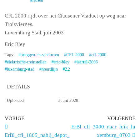
Madsen
CFL 2000 rijdt over het Clausener Viaduct op weg naar
Troisvierges.
Luxemburg Stad, juli 2003
Eric Bley
Tags:
#bruggen-en-viaducten
#CFL 2000
#cfl-2000
#elektrische-treinstellen
#eric-bley
#jaartal-2003
#luxemburg-stad
#noordlijn
#Z2
DETAILS
Uploaded
8 Juni 2020
VORIGE
VOLGENDE
ErBl_cfl_3000_naar_luik_lu
ErBl_cfl_1805_nabij_depot_
xemburg_0703