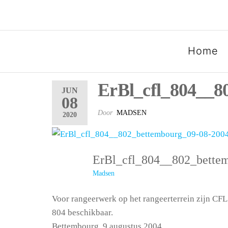
SPOORGROEP LUXEMB
Home
ErBl_cfl_804__8
JUN
08
Door
MADSEN
2020
ErBl_cfl_804__802_bett
Madsen
Voor rangeerwerk op het rangeerterrein zijn CFL
804 beschikbaar.
Bettembourg, 9 augustus 2004