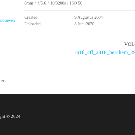
6mm
/
ƒ/5.6
/
10/3200s
/
ISO 50
Created
9 Augustus 2004
omotieven
Uploaded
8 Juni 2020
VOL
ErBl_cfl_2018_berchem_2
sen.
ght © 2024