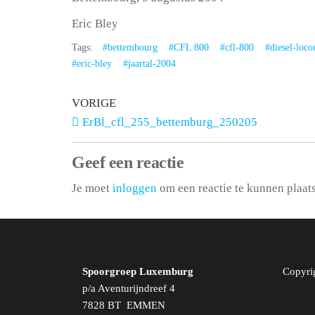
Eric Bley
Tags:
#bettembourg
#CFL 800
#cfl-800
#diesel-loc
#eric-bley
#jaartal-2004
VORIGE
ErBl_cfl_255_bettemburg_250205
Geef een reactie
Je moet
inloggen
om een reactie te kunnen plaat
Spoorgroep Luxemburg
Copyri
p/a Aventurijndreef 4
7828 BT EMMEN