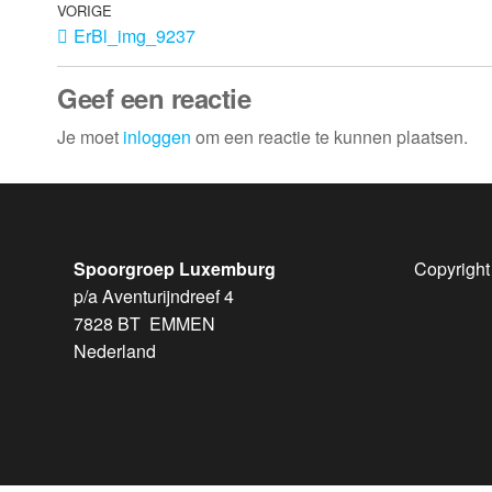
VORIGE
ErBl_img_9237
Geef een reactie
Je moet
inloggen
om een reactie te kunnen plaatsen.
Spoorgroep Luxemburg
Copyright
p/a Aventurijndreef 4
7828 BT EMMEN
Nederland