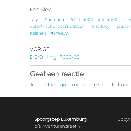
Eric Bley
Tags:
#berchem
#CFL 4000
#cfl-4000
#do
#elektrische-locomotieven
#eric-bley
#jaartal
#seinen
#sneeuw
VORIGE
ErBl_img_7609-02
Geef een reactie
Je moet
inloggen
om een reactie te kunn
Spoorgroep Luxemburg
Copyr
p/a Aventurijndreef 4