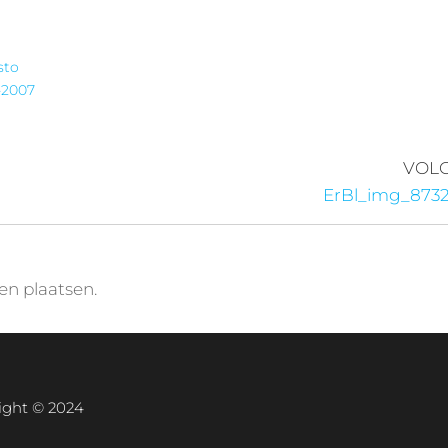
sto
-2007
VOL
ErBl_img_8732
en plaatsen.
ight © 2024