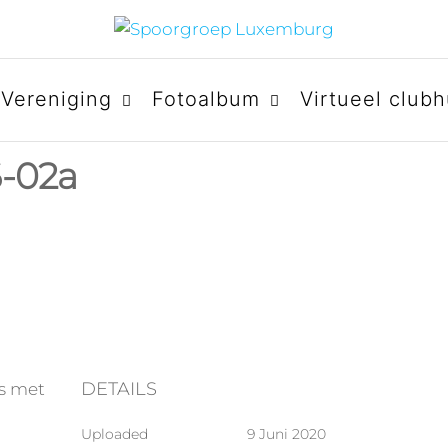
BURG
Vereniging
Fotoalbum
Virtueel clubh
-02a
DETAILS
is met
Uploaded
9 Juni 2020