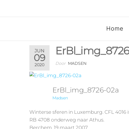
SPOORGROEP LUXEM
Home
ErBl_img_8726
JUN
09
Door
MADSEN
2020
ErBl_img_8726-02a
Madsen
Winterse sferen in Luxemburg. CFL 4016 
RB 4708 onderweg naar Athus.
Berchem, 19 maart 2007