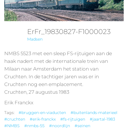
ErFr_19830827-F1000023
Madsen
NMBS 5523 met een sleep FS-rijtuigen aan de
haak nadert met de internationale trein van
Milaan naar Amsterdam het station van
Cruchten. In de tachtiger jaren was er in
Cruchten nog een emplacement.
Cruchten, 27 augustus 1983
Erik Franckx
Tags:
#bruggen-en-viaducten
#buitenlands-materieel
#cruchten
#erik-franckx
#fs-rijtuigen
#jaartal-1983
#NMBS
#nmbs-55
#noordlijn
#seinen