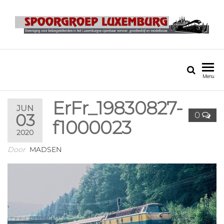
SPOORGROEP
LUXEMBURG
Menu
ErFr_19830827-
JUN
0
03
f1000023
2020
Door
MADSEN