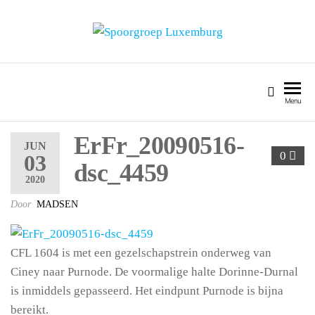
SPOORGROEP LUXEMBURG
Menu
ErFr_20090516-
JUN
0
03
dsc_4459
2020
Door
MADSEN
CFL 1604 is met een gezelschapstrein onderweg van
Ciney naar Purnode. De voormalige halte Dorinne-Durnal
is inmiddels gepasseerd. Het eindpunt Purnode is bijna
bereikt.