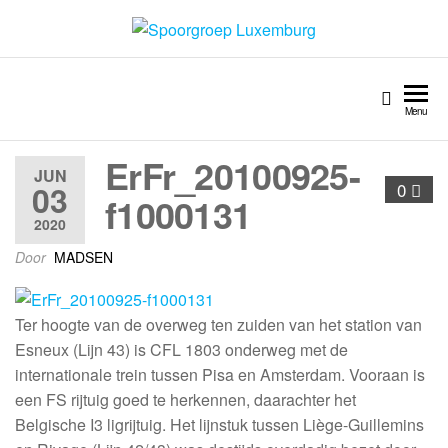
Spoorgroep Luxemburg
Menu
ErFr_20100925-
JUN
03
0
f1000131
2020
Door
MADSEN
Ter hoogte van de overweg ten zuiden van het station van
Esneux (Lijn 43) is CFL 1803 onderweg met de
internationale trein tussen Pisa en Amsterdam. Vooraan is
een FS rijtuig goed te herkennen, daarachter het
Belgische I3 ligrijtuig. Het lijnstuk tussen Liège-Guillemins