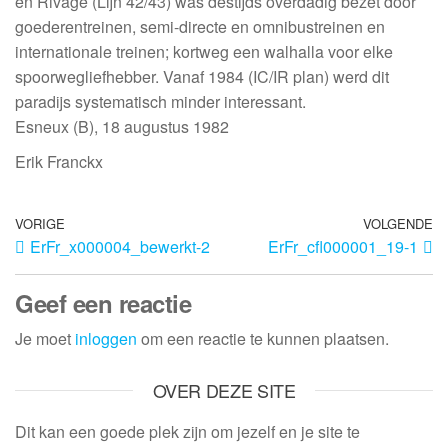
en Rivage (Lijn 42/43) was destijds overdadig bezet door
goederentreinen, semi-directe en omnibustreinen en
internationale treinen; kortweg een walhalla voor elke
spoorwegliefhebber. Vanaf 1984 (IC/IR plan) werd dit
paradijs systematisch minder interessant.
Esneux (B), 18 augustus 1982
Erik Franckx
VORIGE
VOLGENDE
ErFr_x000004_bewerkt-2
ErFr_cfl000001_19-1
Geef een reactie
Je moet
inloggen
om een reactie te kunnen plaatsen.
OVER DEZE SITE
Dit kan een goede plek zijn om jezelf en je site te