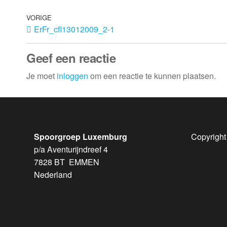
VORIGE
ErFr_cfl13012009_2-1
Geef een reactie
Je moet
inloggen
om een reactie te kunnen plaatsen.
Spoorgroep Luxemburg
Copyright
p/a Aventurijndreef 4
7828 BT EMMEN
Nederland