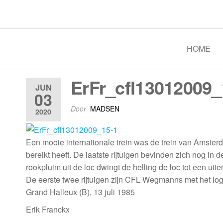
Spoorgroep Luxemburg
HOME
ErFr_cfl13012009_
JUN
03
Door
MADSEN
2020
Een mooie internationale trein was de trein van Amster
bereikt heeft. De laatste rijtuigen bevinden zich nog i
rookpluim uit de loc dwingt de helling de loc tot een uite
De eerste twee rijtuigen zijn CFL Wegmanns met het lo
Grand Halleux (B), 13 juli 1985
Erik Franckx