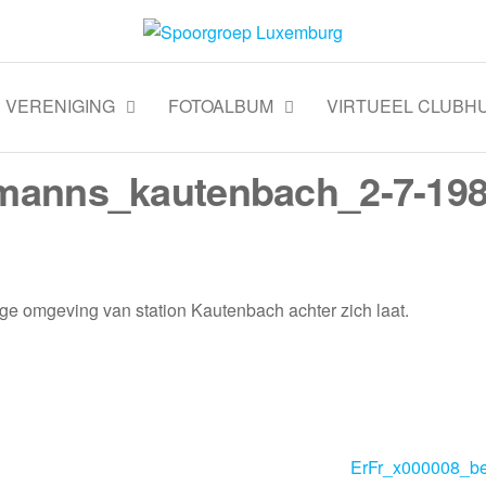
VERENIGING
FOTOALBUM
VIRTUEEL CLUBHU
manns_kautenbach_2-7-19
ige omgeving van station Kautenbach achter zich laat.
ErFr_x000008_be