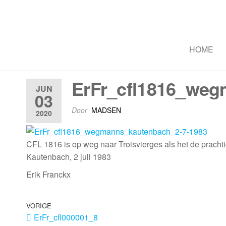
Spoorgroep Luxemburg
HOME
ErFr_cfl1816_weg
JUN
03
Door
MADSEN
2020
CFL 1816 is op weg naar Troisvierges als het de pracht
Kautenbach, 2 juli 1983
Erik Franckx
VORIGE
ErFr_cfl000001_8