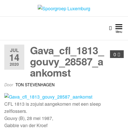
Spoorgroep Luxemburg
Menu
Gava_cfl_1813_
JUL
14
0
gouvy_28587_a
2020
ankomst
Door
TON STEVENHAGEN
CFL 1813 is zojuist aangekomen met een sleep
zelflossers.
Gouvy (B), 28 mei 1987,
Gabbie van der Kroef