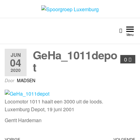
Spoorgroep Luxemburg
Menu
GeHa_1011depo
JUN
04
0
t
2020
Door
MADSEN
Locomotor 1011 haalt een 3000 uit de loods.
Luxemburg Depot, 19 juni 2001
Gerrit Hardeman
VORIGE
VOLGENDE