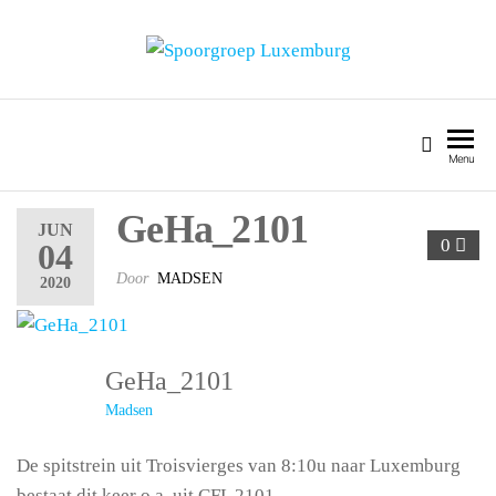
SPOORGROEP LUXEMBURG
Menu
GeHa_2101
JUN
0
04
Door
MADSEN
2020
GeHa_2101
Madsen
De spitstrein uit Troisvierges van 8:10u naar Luxemburg
bestaat dit keer o.a. uit CFL 2101.