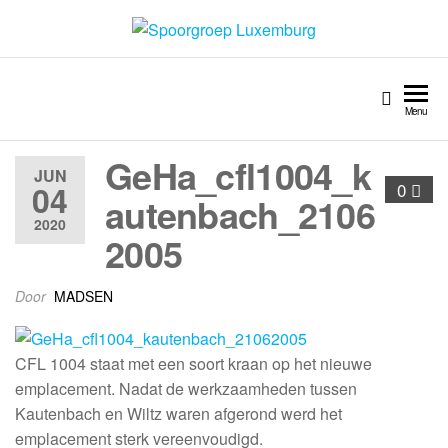
Spoorgroep Luxemburg
Menu
GeHa_cfl1004_k
JUN
04
0
autenbach_2106
2020
2005
Door
MADSEN
CFL 1004 staat met een soort kraan op het nieuwe
emplacement. Nadat de werkzaamheden tussen
Kautenbach en Wiltz waren afgerond werd het
emplacement sterk vereenvoudigd.