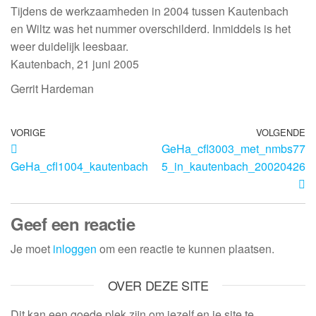
Tijdens de werkzaamheden in 2004 tussen Kautenbach
en Wiltz was het nummer overschilderd. Inmiddels is het
weer duidelijk leesbaar.
Kautenbach, 21 juni 2005
Gerrit Hardeman
VORIGE
VOLGENDE
GeHa_cfl3003_met_nmbs77
GeHa_cfl1004_kautenbach
5_in_kautenbach_20020426
Geef een reactie
Je moet
inloggen
om een reactie te kunnen plaatsen.
OVER DEZE SITE
Dit kan een goede plek zijn om jezelf en je site te