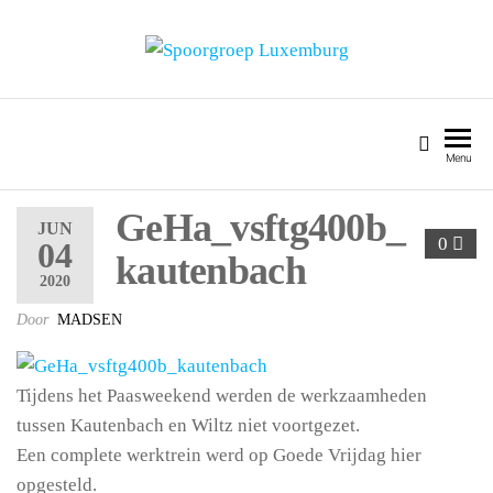
SPOORGROEP LUXEMBURG
Menu
GeHa_vsftg400b_
JUN
0
04
kautenbach
2020
Door
MADSEN
Tijdens het Paasweekend werden de werkzaamheden
tussen Kautenbach en Wiltz niet voortgezet.
Een complete werktrein werd op Goede Vrijdag hier
opgesteld.