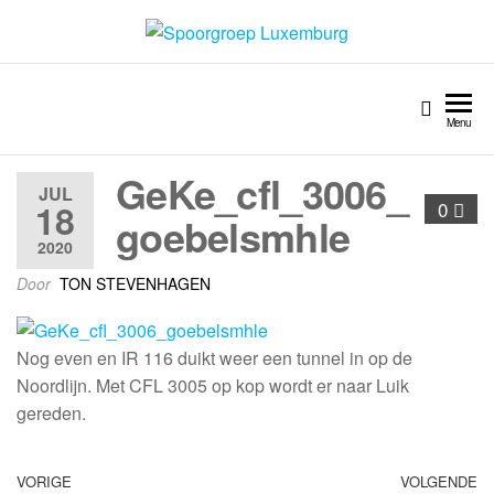
Spoorgroep Luxemburg
Menu
GeKe_cfl_3006_
JUL
18
0
goebelsmhle
2020
Door
TON STEVENHAGEN
Nog even en IR 116 duikt weer een tunnel in op de
Noordlijn. Met CFL 3005 op kop wordt er naar Luik
gereden.
VORIGE
VOLGENDE