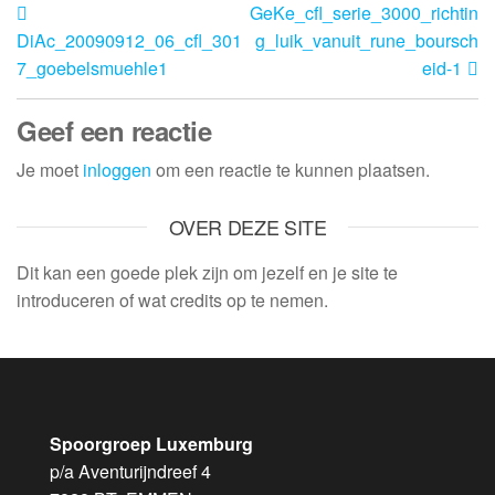
GeKe_cfl_serie_3000_richtin
DiAc_20090912_06_cfl_301
g_luik_vanuit_rune_boursch
7_goebelsmuehle1
eid-1
Geef een reactie
Je moet
inloggen
om een reactie te kunnen plaatsen.
OVER DEZE SITE
Dit kan een goede plek zijn om jezelf en je site te
introduceren of wat credits op te nemen.
Spoorgroep Luxemburg
p/a Aventurijndreef 4