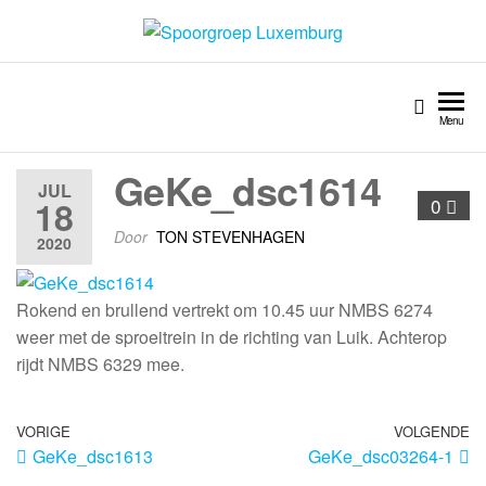
Spoorgroep Luxemburg
Menu
GeKe_dsc1614
JUL
18
0
Door
TON STEVENHAGEN
2020
Rokend en brullend vertrekt om 10.45 uur NMBS 6274
weer met de sproeitrein in de richting van Luik. Achterop
rijdt NMBS 6329 mee.
VORIGE
VOLGENDE
GeKe_dsc1613
GeKe_dsc03264-1