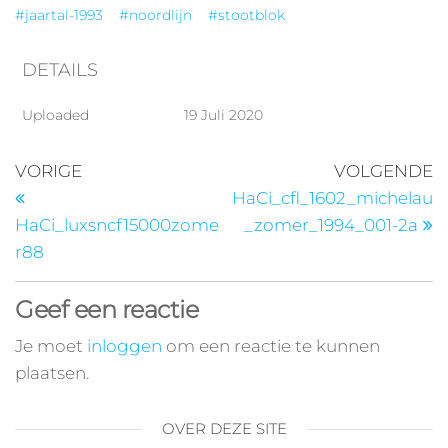
#jaartal-1993
#noordlijn
#stootblok
DETAILS
Uploaded
19 Juli 2020
VORIGE
VOLGENDE
HaCi_cfl_1602_michelau
HaCi_luxsncf15000zome
_zomer_1994_001-2a
r88
Geef een reactie
Je moet
inloggen
om een reactie te kunnen
plaatsen.
OVER DEZE SITE