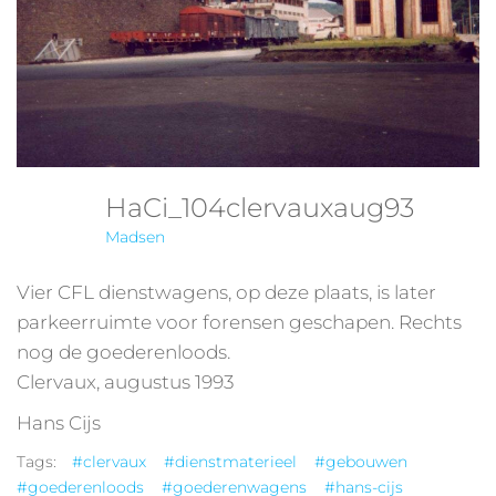
HaCi_104clervauxaug93
Madsen
Vier CFL dienstwagens, op deze plaats, is later
parkeerruimte voor forensen geschapen. Rechts
nog de goederenloods.
Clervaux, augustus 1993
Hans Cijs
Tags:
#clervaux
#dienstmaterieel
#gebouwen
#goederenloods
#goederenwagens
#hans-cijs