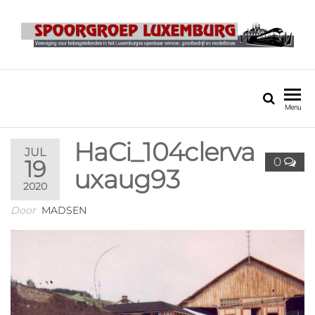
SPOORGROEP
LUXEMBURG
Menu
HaCi_104clerva
JUL
0
19
uxaug93
2020
Door
MADSEN