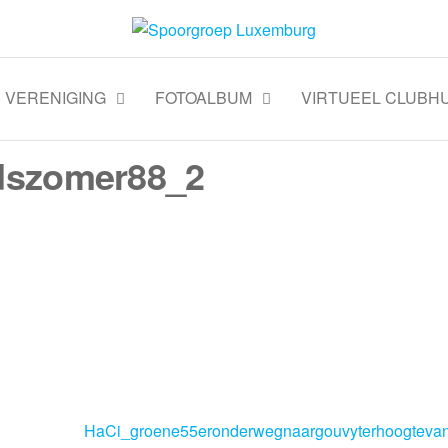
VERENIGING
FOTOALBUM
VIRTUEEL CLUBHU
dszomer88_2
HaCi_groene55eronderwegnaargouvyterhoogtevanb