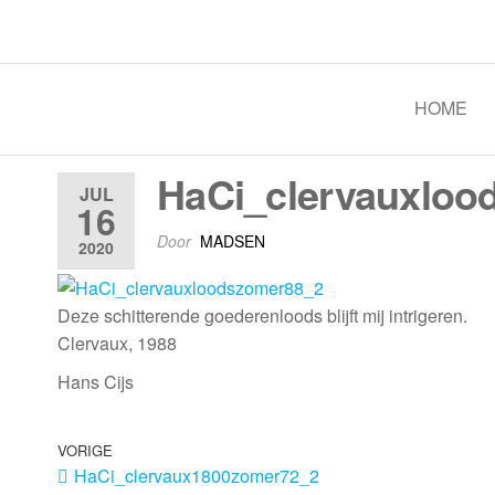
Spoorgroep Luxemburg
HOME
HaCi_clervauxloo
JUL
16
Door
MADSEN
2020
Deze schitterende goederenloods blijft mij intrigeren.
Clervaux, 1988
Hans Cijs
VORIGE
HaCi_clervaux1800zomer72_2