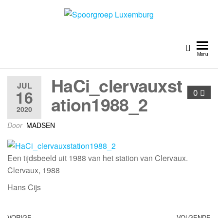
Spoorgroep Luxemburg
Menu
HaCi_clervauxst
JUL
16
0
ation1988_2
2020
Door
MADSEN
Een tijdsbeeld uit 1988 van het station van Clervaux.
Clervaux, 1988
Hans Cijs
VORIGE
VOLGENDE