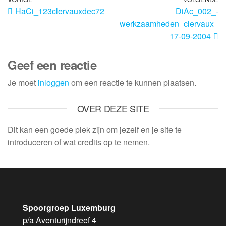
HaCi_123clervauxdec72
DiAc_002_-
_werkzaamheden_clervaux_
17-09-2004
Geef een reactie
Je moet
inloggen
om een reactie te kunnen plaatsen.
OVER DEZE SITE
Dit kan een goede plek zijn om jezelf en je site te
introduceren of wat credits op te nemen.
Spoorgroep Luxemburg
p/a Aventurijndreef 4