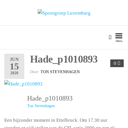
SPOORGROEP LUXEMBURG
Menu
Hade_p1010893
JUN
0
15
Door
TON STEVENHAGEN
2020
Hade_p1010893
Ton Stevenhagen
Een bijzonder moment in Ettelbruck. Om 17.30 uur
stonden er vijf stellen van de CFL serie 2000 op een rij.