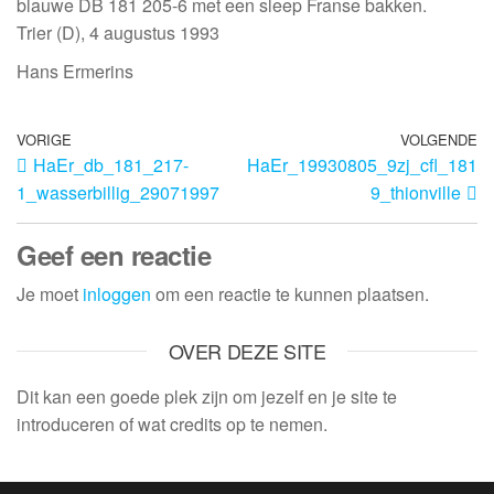
blauwe DB 181 205-6 met een sleep Franse bakken.
Trier (D), 4 augustus 1993
Hans Ermerins
VORIGE
VOLGENDE
HaEr_db_181_217-
HaEr_19930805_9zj_cfl_181
1_wasserbillig_29071997
9_thionville
Geef een reactie
Je moet
inloggen
om een reactie te kunnen plaatsen.
OVER DEZE SITE
Dit kan een goede plek zijn om jezelf en je site te
introduceren of wat credits op te nemen.