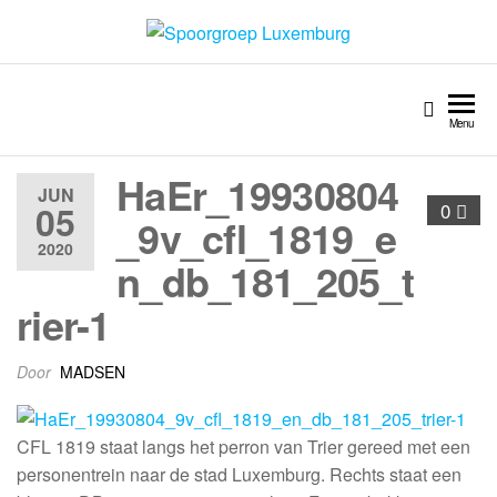
Spoorgroep Luxemburg
Menu
HaEr_19930804
JUN
05
0
_9v_cfl_1819_e
2020
n_db_181_205_t
rier-1
Door
MADSEN
CFL 1819 staat langs het perron van Trier gereed met een
personentrein naar de stad Luxemburg. Rechts staat een