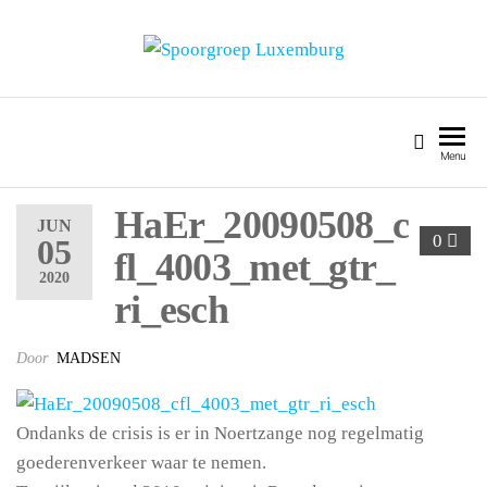
SPOORGROEP LUXEMBURG
Menu
HaEr_20090508_c
JUN
0
05
fl_4003_met_gtr_
2020
ri_esch
Door
MADSEN
Ondanks de crisis is er in Noertzange nog regelmatig
goederenverkeer waar te nemen.