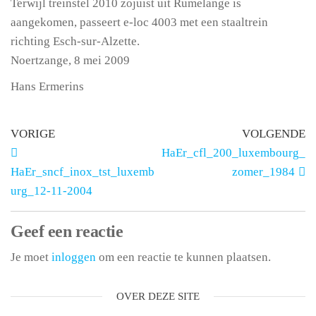
Terwijl treinstel 2010 zojuist uit Rumelange is
aangekomen, passeert e-loc 4003 met een staaltrein
richting Esch-sur-Alzette.
Noertzange, 8 mei 2009
Hans Ermerins
VORIGE
VOLGENDE
HaEr_cfl_200_luxembourg_
HaEr_sncf_inox_tst_luxemb
zomer_1984
urg_12-11-2004
Geef een reactie
Je moet
inloggen
om een reactie te kunnen plaatsen.
OVER DEZE SITE