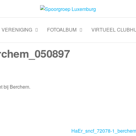
VERENIGING
FOTOALBUM
VIRTUEEL CLUBHU
erchem_050897
t bij Berchem.
HaEr_sncf_72078-1_berche