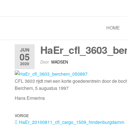
Spoorgroep Luxemburg
HOME
HaEr_cfl_3603_b
JUN
05
Door
MADSEN
2020
CFL 3603 rijdt met een korte goederentrein door de boch
Berchem, 5 augustus 1997
Hans Ermerins
VORIGE
HaEr_20100811_cfl_cargo_1509_hindenburgdamm