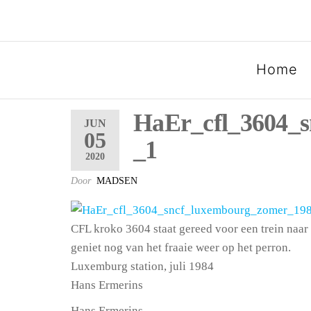
SPOORGROEP LUXEMB
Home
HaEr_cfl_3604_
JUN
05
_1
2020
Door
MADSEN
CFL kroko 3604 staat gereed voor een trein naar
geniet nog van het fraaie weer op het perron.
Luxemburg station, juli 1984
Hans Ermerins
Hans Ermerins