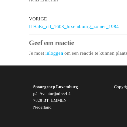
VORIGE
HaEr_cfl_1603_luxembourg_zomer_1984
Geef een reactie
Je moet
inloggen
om een reactie te kunnen plaat
Spoorgroep Luxemburg
Copyri
p/a Aventurijndreef 4
7828 BT EMMEN
Nederland