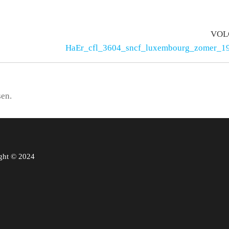
VOL
HaEr_cfl_3604_sncf_luxembourg_zomer_1
sen.
ght © 2024