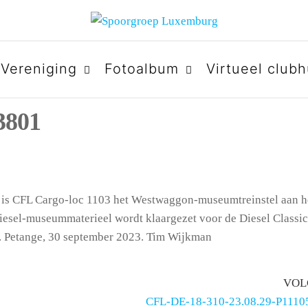
URG
Vereniging
Fotoalbum
Virtueel clubh
3801
r is CFL Cargo-loc 1103 het Westwaggon-museumtreinstel aan h
iesel-museummaterieel wordt klaargezet voor de Diesel Classi
n. Petange, 30 september 2023. Tim Wijkman
VOL
CFL-DE-18-310-23.08.29-P11105