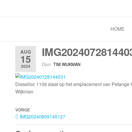
Spoorgroep Luxemburg
HOME
IMG202407281440
AUG
15
Door
TIM WIJKMAN
2024
Dieselloc 1106 staat op het emplacement van Petange te
Wijkman
VORIGE
IMG20240809145127