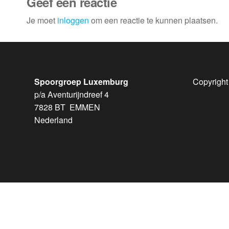
Geef een reactie
Je moet
inloggen
om een reactie te kunnen plaatsen.
Spoorgroep Luxemburg
Copyright
p/a Aventurijndreef 4
7828 BT EMMEN
Nederland