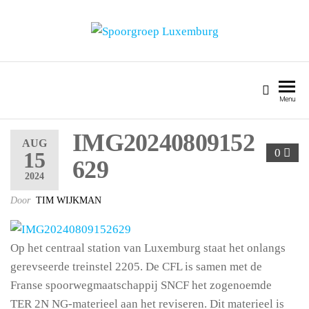
SPOORGROEP LUXEMBURG
Menu
IMG20240809152
AUG
0
15
629
2024
Door
TIM WIJKMAN
Op het centraal station van Luxemburg staat het onlangs
gerevseerde treinstel 2205. De CFL is samen met de
Franse spoorwegmaatschappij SNCF het zogenoemde
TER 2N NG-materieel aan het reviseren. Dit materieel is